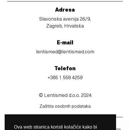
Adresa
Slavonska avenija 26/9,
Zagreb, Hrvatska
E-mail
lentismed@lentismed.com
Telefon
+385 1 558 4259
© Lentismed d.o.o. 2024
Zaštita osobnih podataka
Ova web stranica koristi kolačiće kako bi
Prije uporabe obavezno pročitajte upute za uporabu u kojima