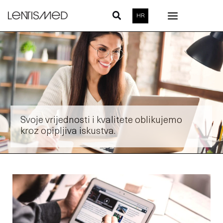
Skip
HR
to
content
Svoje vrijednosti i kvalitete oblikujemo
kroz opipljiva iskustva.