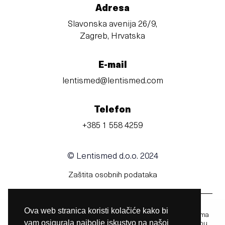
Adresa
Slavonska avenija 26/9,
Zagreb, Hrvatska
E-mail
lentismed@lentismed.com
Telefon
+385 1 558 4259
© Lentismed d.o.o. 2024
Zaštita osobnih podataka
Ova web stranica koristi kolačiće kako bi
Prije uporabe obavezno pročitajte upute za uporabu u kojima
vam osigurala najbolje iskustvo na našoj
možete pronaći informacije vezane uz uporabu,