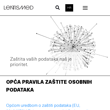
Skip
HR
to
content
Zaštita vaših podataka naš je
prioritet.
OPĆA PRAVILA ZAŠTITE OSOBNIH
PODATAKA
Općom uredbom o zaštiti podataka (EU,