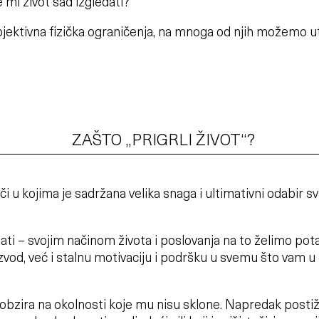
 mi život sad izgledati?“
jektivna fizička ograničenja, na mnoga od njih možemo u
ZAŠTO „PRIGRLI ŽIVOT“?
eči u kojima je sadržana velika snaga i ultimativni odabir sv
 stati – svojim načinom života i poslovanja na to želimo pot
vod, već i stalnu motivaciju i podršku u svemu što vam u
ez obzira na okolnosti koje mu nisu sklone. Napredak post