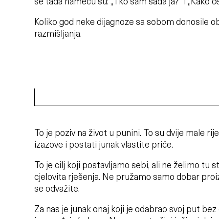
se tada nameću su: „Tko sam sada ja?“ i „Kako će
Koliko god neke dijagnoze sa sobom donosile ob
razmišljanja.
To je poziv na život u punini. To su dvije male rij
izazove i postati junak vlastite priče.
To je cilj koji postavljamo sebi, ali ne želimo tu
cjelovita rješenja. Ne pružamo samo dobar proiz
se odvažite.
Za nas je junak onaj koji je odabrao svoj put b