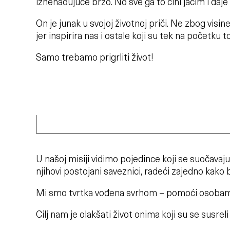
iznenađujuće brzo. No sve ga to čini jačim i daje mu
On je junak u svojoj životnoj priči. Ne zbog visin
jer inspirira nas i ostale koji su tek na početk
Samo trebamo prigrliti život!
U našoj misiji vidimo pojedince koji se suočavaju
njihovi postojani saveznici, radeći zajedno kako
Mi smo tvrtka vođena svrhom – pomoći osobam
Cilj nam je olakšati život onima koji su se susrel