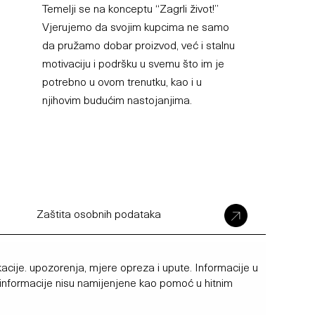
Temelji se na konceptu “Zagrli život!”
Vjerujemo da svojim kupcima ne samo
da pružamo dobar proizvod, već i stalnu
motivaciju i podršku u svemu što im je
potrebno u ovom trenutku, kao i u
njihovim budućim nastojanjima.
Zaštita osobnih podataka
cije. upozorenja, mjere opreza i upute. Informacije u
e informacije nisu namijenjene kao pomoć u hitnim