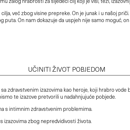
 zalog hrabrosti za sljedeći cilj koji je viši, teži, izazovnij
e cilja, već zbog visine prepreke. On je junak i u našoj pri
u tog puta. On nam dokazuje da uspjeh nije samo moguć, on 
UČINITI ŽIVOT POBJEDOM
 sa zdravstvenim izazovima kao heroje, koji hrabro vode bi
 bismo te izazove pretvorili u nadahnjujuće pobjede.
a s intimnim zdravstvenim problemima.
i s izazovima zbog nepredvidivosti života.