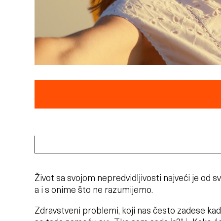
Život sa svojom nepredvidljivosti najveći je od s
a i s onime što ne razumijemo.
Zdravstveni problemi, koji nas često zadese kada