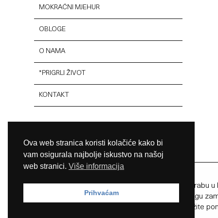
MOKRAĆNI MJEHUR
OBLOGE
O NAMA
*PRIGRLI ŽIVOT
KONTAKT
Ova web stranica koristi kolačiće kako bi
© Lentismed d.o.o. 2024
vam osigurala najbolje iskustvo na našoj
web stranici.
Više informacija
Prije uporabe obavezno pročitajte upute za uporabu u k
Prihvaćam
vodiču s uputama nisu medicinski savjeti i ne mogu zami
slučajevima. U hitnim slučajevima osobno potražite po