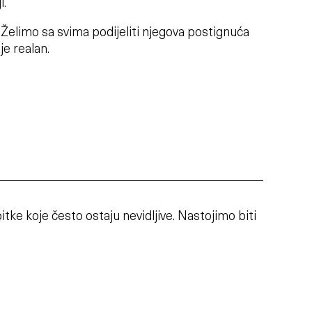
i.
či. Želimo sa svima podijeliti njegova postignuća
je realan.
tke koje često ostaju nevidljive. Nastojimo biti