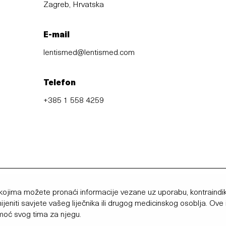
Zagreb, Hrvatska
E-mail
lentismed@lentismed.com
Telefon
+385 1 558 4259
ojima možete pronaći informacije vezane uz uporabu, kontraindika
jeniti savjete vašeg liječnika ili drugog medicinskog osoblja. Ov
moć svog tima za njegu.