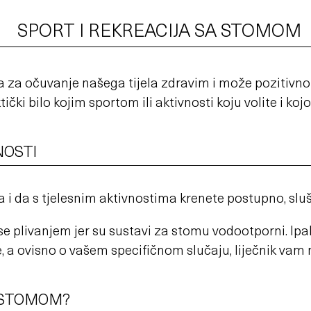
SPORT I REKREACIJA SA STOMOM
iva za očuvanje našega tijela zdravim i može pozitivno
ki bilo kojim sportom ili aktivnosti koju volite i kojom 
NOSTI
a i da s tjelesnim aktivnostima krenete postupno, slu
ti se plivanjem jer su sustavi za stomu vodootporni. I
a ovisno o vašem specifičnom slučaju, liječnik vam m
A STOMOM?