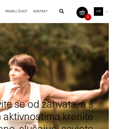
PRIGRLI ŽIVOT
KONTAKT
HR
0
te se od zahvata, a s
 aktivnostima krenite