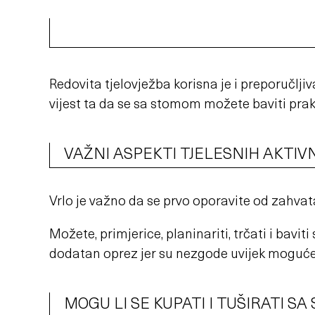
Redovita tjelovježba korisna je i preporučlj
vijest ta da se sa stomom možete baviti praktič
VAŽNI ASPEKTI TJELESNIH AKTIV
Vrlo je važno da se prvo oporavite od zahvat
Možete, primjerice, planinariti, trčati i bavi
dodatan oprez jer su nezgode uvijek moguće, 
MOGU LI SE KUPATI I TUŠIRATI S