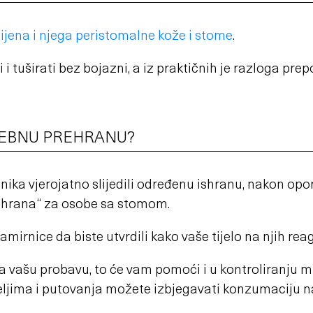
ijena i njega peristomalne kože i stome
.
tuširati bez bojazni, a iz praktičnih je razloga prep
SEBNU PREHRANU?
ika vjerojatno slijedili određenu ishranu, nakon op
ishrana“ za osobe sa stomom.
mirnice da biste utvrdili kako vaše tijelo na njih reag
 vašu probavu, to će vam pomoći i u kontroliranju mi
ateljima i putovanja možete izbjegavati konzumaciju 