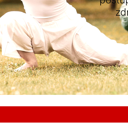
postup
zd