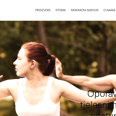
PROIZVODI
STOMA
MOKRAĆNI MJEHUR
O NAMA
Oporavi
tjelesnim