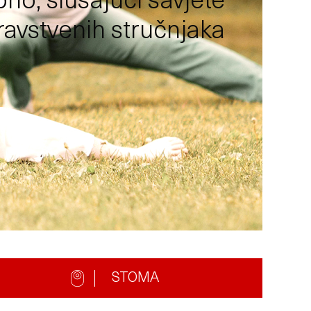
no, slušajući savjete
ravstvenih stručnjaka
STOMA