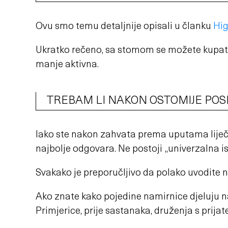
Ovu smo temu detaljnije opisali u članku
Hig
Ukratko rečeno, sa stomom se možete kupati i 
manje aktivna.
TREBAM LI NAKON OSTOMIJE PO
Iako ste nakon zahvata prema uputama liječn
najbolje odgovara. Ne postoji „univerzalna 
Svakako je preporučljivo da polako uvodite na
Ako znate kako pojedine namirnice djeluju na
Primjerice, prije sastanaka, druženja s prij