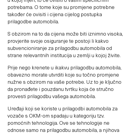
u kojoj mjeri, to će ovisiti o vašim specifičnim
potrebama. O tome koje su promjene potrebne
također će ovisiti i cijena cijelog postupka
prilagodbe automobila.
S obzirom na to da cijena može biti iznimno visoka,
provjerite svoje osiguranje te postoji li kakvo
subvencioniranje za prilagodbu automobila od
strane relevantnih institucija u zemlji u kojoj živite.
Prije nego krenete u ikakvu prilagodbu automobila,
obavezno morate utvrditi koje su točno promjene
nužne s obzirom na vaše potrebe. Uz to je ključno
da pronađete i pouzdanu tvrtku koja će stručno
provesti prilagodbu vašega automobila.
Uređaji koji se koriste u prilagodbi automobila za
vozače s OKM-om spadaju u kategoriju tzv.
pomoćnih tehnologija. Ove se tehnologije ne
odnose samo na prilagodbu automobila, a njihova