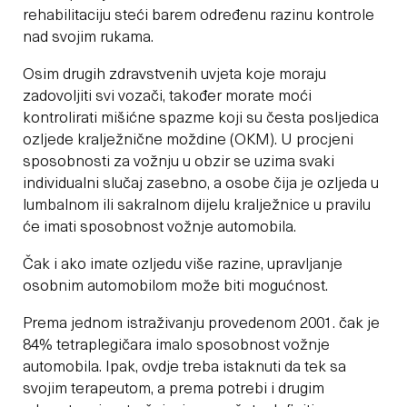
rehabilitaciju steći barem određenu razinu kontrole
nad svojim rukama.
Osim drugih zdravstvenih uvjeta koje moraju
zadovoljiti svi vozači, također morate moći
kontrolirati mišićne spazme koji su česta posljedica
ozljede kralježnične moždine (OKM). U procjeni
sposobnosti za vožnju u obzir se uzima svaki
individualni slučaj zasebno, a osobe čija je ozljeda u
lumbalnom ili sakralnom dijelu kralježnice u pravilu
će imati sposobnost vožnje automobila.
Čak i ako imate ozljedu više razine, upravljanje
osobnim automobilom može biti mogućnost.
Prema jednom istraživanju provedenom 2001. čak je
84% tetraplegičara imalo sposobnost vožnje
automobila. Ipak, ovdje treba istaknuti da tek sa
svojim terapeutom, a prema potrebi i drugim