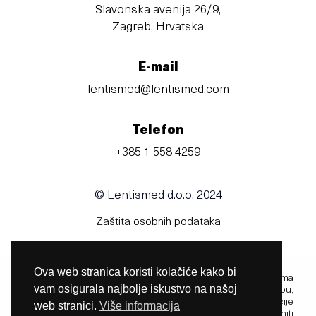
Slavonska avenija 26/9,
Zagreb, Hrvatska
E-mail
lentismed@lentismed.com
Telefon
+385 1 558 4259
© Lentismed d.o.o. 2024
Zaštita osobnih podataka
Ova web stranica koristi kolačiće kako bi
Prije uporabe obavezno pročitajte upute za uporabu u kojima
vam osigurala najbolje iskustvo na našoj
možete pronaći informacije vezane uz uporabu,
kontraindikacije. upozorenja, mjere opreza i upute. Informacije
web stranici.
Više informacija
u vodiču s uputama nisu medicinski savjeti i ne mogu zamijeniti