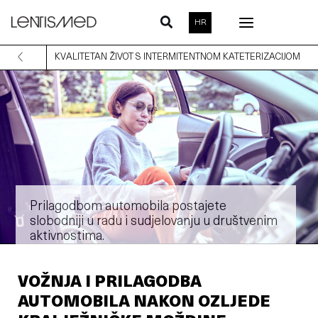
Skip
HR
to
content
KVALITETAN ŽIVOT S INTERMITENTNOM KATETERIZACIJOM
Prilagodbom automobila postajete
slobodniji u radu i sudjelovanju u društvenim
aktivnostima.
VOŽNJA I PRILAGODBA
AUTOMOBILA NAKON OZLJEDE