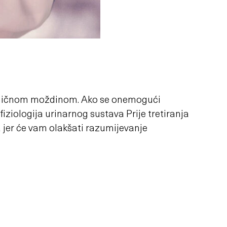
ježničnom moždinom. Ako se onemogući
ologija urinarnog sustava Prije tretiranja
 jer će vam olakšati razumijevanje