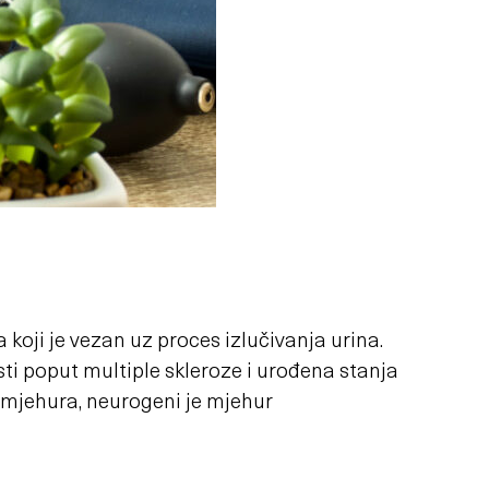
oji je vezan uz proces izlučivanja urina.
 poput multiple skleroze i urođena stanja
g mjehura, neurogeni je mjehur