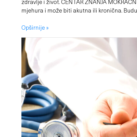
zdravlje i život. CENTAR ZNANJA MOKRAĆNI
mjehura i može biti akutna ili kronična. Budu
Opširnije »
Neurogeni
mjehur