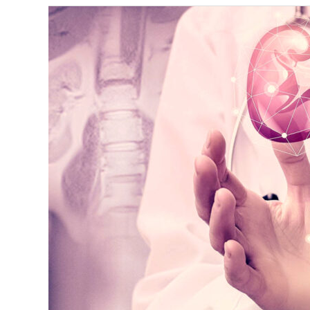
ANATOMIJA
I
FIZIOLOGIJA
URINARNOG
SUSTAVA