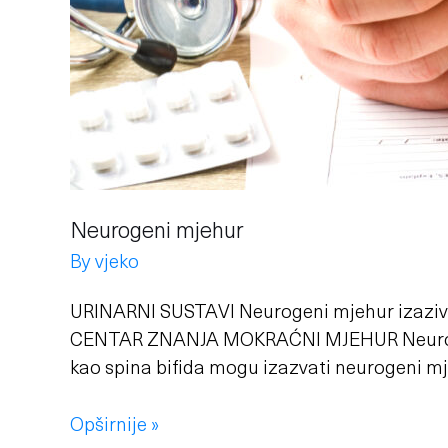
Neurogeni mjehur
By
vjeko
URINARNI SUSTAVI Neurogeni mjehur izaziva p
CENTAR ZNANJA MOKRAĆNI MJEHUR Neurogeni m
kao spina bifida mogu izazvati neurogeni mj
Opširnije »