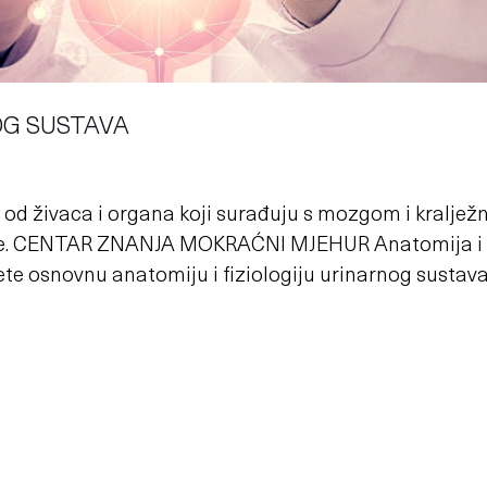
OG SUSTAVA
 od živaca i organa koji surađuju s mozgom i kral
će. CENTAR ZNANJA MOKRAĆNI MJEHUR Anatomija i fizi
te osnovnu anatomiju i fiziologiju urinarnog sustava