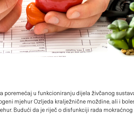
oremećaj u funkcioniranju dijela živčanog sustava k
jehur Ozljeda kralježnične moždine, ali i bolesti
ehur. Budući da je riječ o disfunkciji rada mokraćno