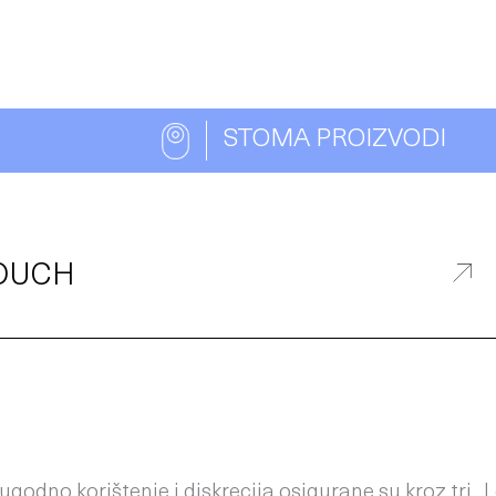
STOMA PROIZVODI
TOUCH
godno korištenje i diskrecija osigurane su kroz tri „L