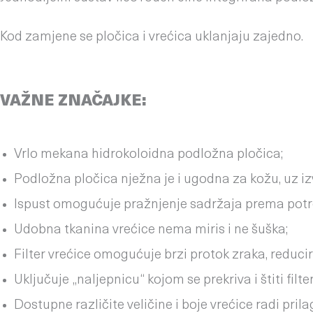
Kod zamjene se p
VAŽNE ZNAČAJKE:
Vrlo mekana hidrokoloidna podložna pločica;
Podložna pločica nježna je i ugodna za kožu, uz izv
Ispust omogućuje pražnjenje sadržaja prema potre
Udobna tkanina vrećice nema miris i ne šuška;
Filter vrećice omogućuje brzi protok zraka, redu
Uključuje „naljepnicu“ kojom se prekriva i štiti filt
Dostupne različite veličine i boje vrećice radi pr