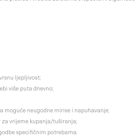
ločica i vrećica uklanjaju zajedno.		
rsnu ljepljivost;
bi više puta dnevno;
cira moguće neugodne mirise i napuhavanje;
er za vrijeme kupanja/tuširanja;
ilagodbe specifičnim potrebama.