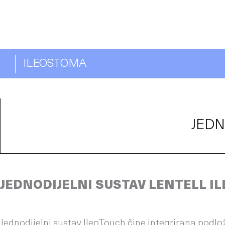
ILEOSTOMA
JEDN
JEDNODIJELNI SUSTAV LENTELL I
Jednodijelni sustav IleoTouch čine integrirana podlož