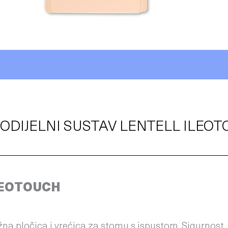
ODIJELNI SUSTAV LENTELL ILEO
LEOTOUCH
na pločica i vrećica za stomu s ispustom. Sigurnost, u