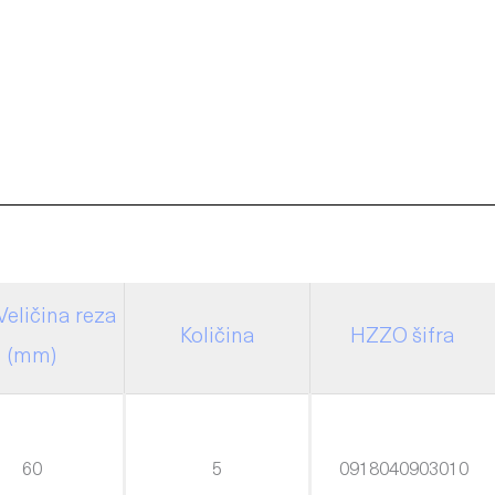
Veličina reza
Količina
HZZO šifra
(mm)
60
5
0918040903010