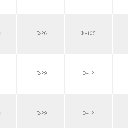
1
15x28
Φ=10,5
15x29
Φ=12
1
15x29
Φ=12