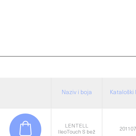
Naziv i boja
Kataloški 
LENTELL
201107
IleoTouch S bež