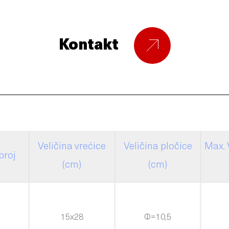
Kontakt
Veličina vrećice
Veličina pločice
Max. 
broj
(cm)
(cm)
15x28
Φ=10,5