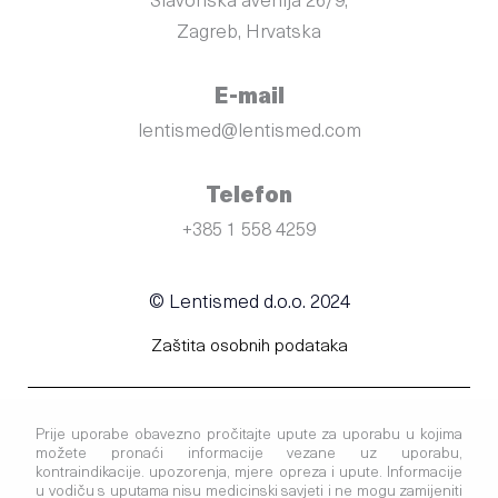
Slavonska avenija 26/9,
Zagreb, Hrvatska
E-mail
lentismed@lentismed.com
Telefon
+385 1 558 4259
© Lentismed d.o.o. 2024
Zaštita osobnih podataka
Prije uporabe obavezno pročitajte upute za uporabu u kojima
možete pronaći informacije vezane uz uporabu,
kontraindikacije. upozorenja, mjere opreza i upute. Informacije
u vodiču s uputama nisu medicinski savjeti i ne mogu zamijeniti