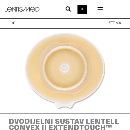
Skip
to
HR
content
<
STOMA
DVODIJELNI SUSTAV LENTELL
CONVEX II EXTENDTOUCH™