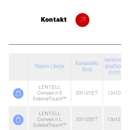
Kontakt
Veličina
V
Kataloški
Naziv i boja
pločice
p
broj
(cm)
LENTELL
Convex II S
201121ET
12x10
ExtendTouch™
LENTELL
Convex II L
201122ET
13x12
ExtebdTouch™