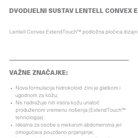
DVODIJELNI SUSTAV LENTELL CONVEX
Lentell Convex ExtendTouch™ podložna pločica dizajnira
VAŽNE ZNAČAJKE:
Nova formulacija hidrokoloid čini je glatkom i
ugodnom za kožu;
Ne nadražuje niti iratira kožu unatoč
produženom vremenu nošenja (ExtendTouch™
tehnologija) :
Idealna za osobe s mekanim abdomenima jer
omogućava pouzdano prijanjanje;