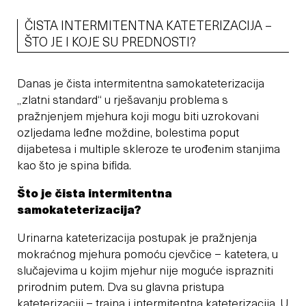
ČISTA INTERMITENTNA KATETERIZACIJA –
ŠTO JE I KOJE SU PREDNOSTI?
Danas je čista intermitentna samokateterizacija
„zlatni standard“ u rješavanju problema s
pražnjenjem mjehura koji mogu biti uzrokovani
ozljedama leđne moždine, bolestima poput
dijabetesa i multiple skleroze te urođenim stanjima
kao što je spina bifida.
Što je čista intermitentna
samokateterizacija?
Urinarna kateterizacija postupak je pražnjenja
mokraćnog mjehura pomoću cjevčice – katetera, u
slučajevima u kojim mjehur nije moguće isprazniti
prirodnim putem. Dva su glavna pristupa
kateterizaciji – trajna i intermitentna kateterizacija. U