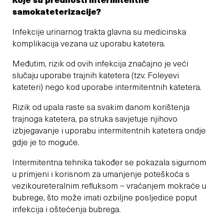
Koje su prednosti intermitentne
samokateterizacije?
Infekcije urinarnog trakta glavna su medicinska
komplikacija vezana uz uporabu katetera.
Međutim, rizik od ovih infekcija značajno je veći
slučaju uporabe trajnih katetera (tzv. Foleyevi
kateteri) nego kod uporabe intermitentnih katetera.
Rizik od upala raste sa svakim danom korištenja
trajnoga katetera, pa struka savjetuje njihovo
izbjegavanje i uporabu intermitentnih katetera ondje
gdje je to moguće.
Intermitentna tehnika također se pokazala sigurnom
u primjeni i korisnom za umanjenje poteškoća s
vezikoureteralnim refluksom – vraćanjem mokraće u
bubrege, što može imati ozbiljne posljedice poput
infekcija i oštećenja bubrega.