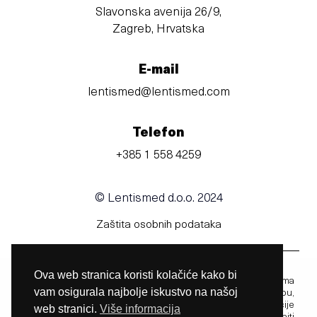
Slavonska avenija 26/9,
Zagreb, Hrvatska
E-mail
lentismed@lentismed.com
Telefon
+385 1 558 4259
© Lentismed d.o.o. 2024
Zaštita osobnih podataka
Ova web stranica koristi kolačiće kako bi
Prije uporabe obavezno pročitajte upute za uporabu u kojima
vam osigurala najbolje iskustvo na našoj
možete pronaći informacije vezane uz uporabu,
kontraindikacije. upozorenja, mjere opreza i upute. Informacije
web stranici.
Više informacija