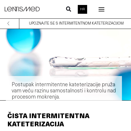
Skip
HR
to
content
UPOZNAJTE SE S INTERMITENTNOM KATETERIZACIJOM
Postupak intermitentne kateterizacije pruža
vam veću razinu samostalnosti i kontrolu nad
procesom mokrenja.
ČISTA INTERMITENTNA
KATETERIZACIJA