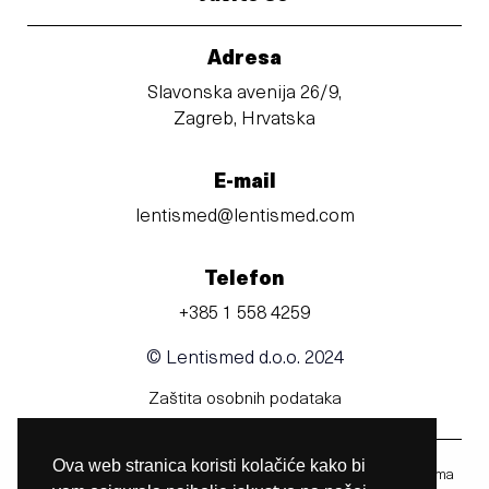
Adresa
Slavonska avenija 26/9,
Zagreb, Hrvatska
E-mail
lentismed@lentismed.com
Telefon
+385 1 558 4259
© Lentismed d.o.o. 2024
Zaštita osobnih podataka
Ova web stranica koristi kolačiće kako bi
Prije uporabe obavezno pročitajte upute za uporabu u kojima