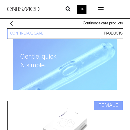
Skip
HR
to
content
Continence care products
CONTINENCE CARE
PRODUCTS
Gentle, quick
& simple.
RI
FEMALE